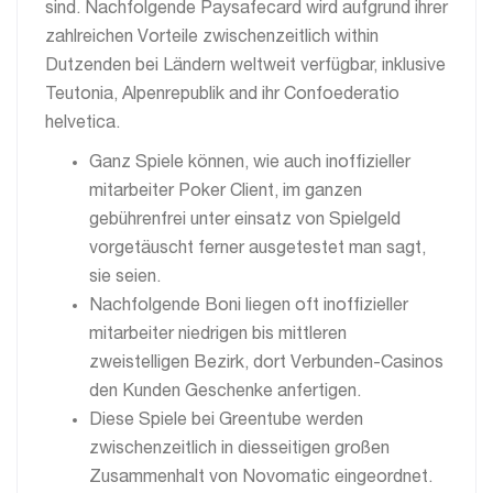
sind. Nachfolgende Paysafecard wird aufgrund ihrer
zahlreichen Vorteile zwischenzeitlich within
Dutzenden bei Ländern weltweit verfügbar, inklusive
Teutonia, Alpenrepublik and ihr Confoederatio
helvetica.
Ganz Spiele können, wie auch inoffizieller
mitarbeiter Poker Client, im ganzen
gebührenfrei unter einsatz von Spielgeld
vorgetäuscht ferner ausgetestet man sagt,
sie seien.
Nachfolgende Boni liegen oft inoffizieller
mitarbeiter niedrigen bis mittleren
zweistelligen Bezirk, dort Verbunden-Casinos
den Kunden Geschenke anfertigen.
Diese Spiele bei Greentube werden
zwischenzeitlich in diesseitigen großen
Zusammenhalt von Novomatic eingeordnet.