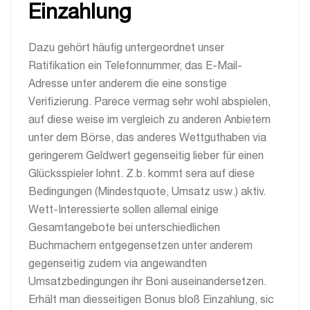
Einzahlung
Dazu gehört häufig untergeordnet unser
Ratifikation ein Telefonnummer, das E-Mail-
Adresse unter anderem die eine sonstige
Verifizierung. Parece vermag sehr wohl abspielen,
auf diese weise im vergleich zu anderen Anbietern
unter dem Börse, das anderes Wettguthaben via
geringerem Geldwert gegenseitig lieber für einen
Glücksspieler lohnt. Z.b. kommt sera auf diese
Bedingungen (Mindestquote, Umsatz usw.) aktiv.
Wett-Interessierte sollen allemal einige
Gesamtangebote bei unterschiedlichen
Buchmachern entgegensetzen unter anderem
gegenseitig zudem via angewandten
Umsatzbedingungen ihr Boni auseinandersetzen.
Erhält man diesseitigen Bonus bloß Einzahlung, sic