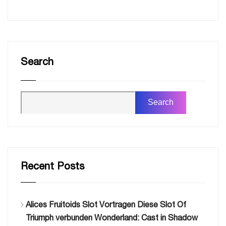
Search
Search
Recent Posts
Alices Fruitoids Slot Vortragen Diese Slot Of
Triumph verbunden Wonderland: Cast in Shadow