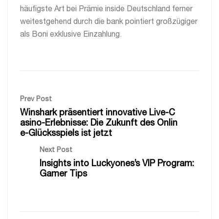
häufigste Art bei Prämie inside Deutschland ferner
weitestgehend durch die bank pointiert großzügiger
als Boni exklusive Einzahlung.
Prev Post
Winshark präsentiert innovative Live-C
asino-Erlebnisse: Die Zukunft des Onlin
e-Glücksspiels ist jetzt
Next Post
Insights into Luckyones’s VIP Program:
Gamer Tips