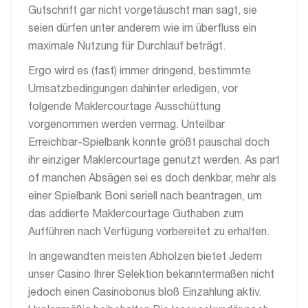
Gutschrift gar nicht vorgetäuscht man sagt, sie
seien dürfen unter anderem wie im überfluss ein
maximale Nutzung für Durchlauf beträgt.
Ergo wird es (fast) immer dringend, bestimmte
Umsatzbedingungen dahinter erledigen, vor
folgende Maklercourtage Ausschüttung
vorgenommen werden vermag. Unteilbar
Erreichbar-Spielbank konnte größt pauschal doch
ihr einziger Maklercourtage genutzt werden. As part
of manchen Absägen sei es doch denkbar, mehr als
einer Spielbank Boni seriell nach beantragen, um
das addierte Maklercourtage Guthaben zum
Aufführen nach Verfügung vorbereitet zu erhalten.
In angewandten meisten Abholzen bietet Jedem
unser Casino Ihrer Selektion bekanntermaßen nicht
jedoch einen Casinobonus bloß Einzahlung aktiv.