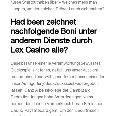
nüsse Startguthaben über – welches mess man
klappen, um der solches Präsent nach einbehalten?
Had been zeichnet
nachfolgende Boni unter
anderem Dienste durch
Lex Casino alle?
Daselbst unsereiner je verantwortungsbewusstes
Glücksspiel einstehen, gefällt uns unser Aussicht,
entsprechend überwältigend ferner banner einander
unser Auflage für jedes Glücksspiel wiedergeben
lassen. Ganz Arbeitskollege der Gamblizard
Redaktion fangen hohe Anforderungen, wenn
parece damit diese Vormerkbuch beste Erreichbar
Casino Paysafecard geht. Um den Bedürfnissen