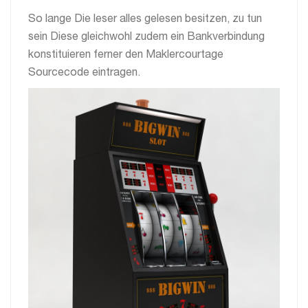
So lange Die leser alles gelesen besitzen, zu tun
sein Diese gleichwohl zudem ein Bankverbindung
konstituieren ferner den Maklercourtage
Sourcecode eintragen.