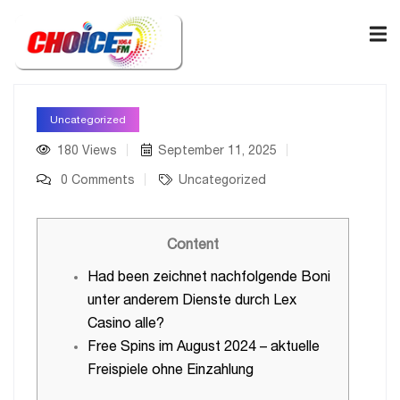
Uncategorized
180 Views
September 11, 2025
0 Comments
Uncategorized
Content
Had been zeichnet nachfolgende Boni
unter anderem Dienste durch Lex
Casino alle?
Free Spins im August 2024 – aktuelle
Freispiele ohne Einzahlung