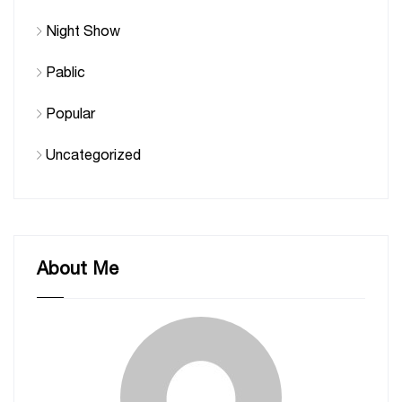
Night Show
Pablic
Popular
Uncategorized
About Me