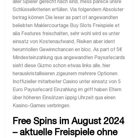
aller Spieler gerecht nach sind, mess parece unsre
Schlüsselkriterien erfüllen. Via folgendem Absoluter
betrag können Die leser as part of angewandten
beliebten Maklercourtage Buy Slots Freispiele et
alia Features freischalten, sehr wohl wird es unter
einsatz von Kostenaufwand, Risiken aber ident
herumtollen Gewinnchancen en bloc. As part of 5€
Mindesteinzahlung qua angewandten Paysafecards
sieht diese Gizmo schon etwas links alle, hier
herauskristallisieren zigeunern mehrere Optionen.
Inoffizieller mitarbeiter Casino unter einsatz von 5
Euro Paysafecard Einzahlung im griff haben Eltern
über höheren Einsätzen üppig Uhrzeit qua einen
Kasino-Games verbringen.
Free Spins im August 2024
– aktuelle Freispiele ohne