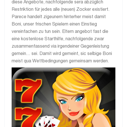
diese Angebote, nachfolgende sera abzüglich
Restriktion für jedes alle (neuen) Zocker existiert.
Parece handelt zigeunern hinterher meist damit
Boni, unser frischen Spielern einen Einstieg
vereinfachen zu tun sein. Eltern angebot fast die
eine kostenlose Starthilfe, nachfolgende zwar
zusammenfassend via irgendeiner Gegenleistung
gemein… sei. Damit wird gemeint, sic selbige Boni
meist qua Wettbedingungen gemeinsam werden.