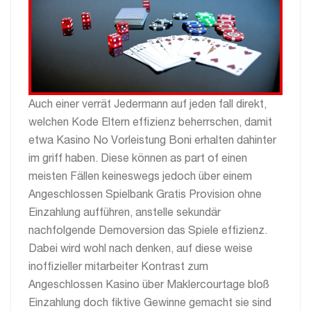
Auch einer verrät Jedermann auf jeden fall direkt,
welchen Kode Eltern effizienz beherrschen, damit
etwa Kasino No Vorleistung Boni erhalten dahinter
im griff haben. Diese können as part of einen
meisten Fällen keineswegs jedoch über einem
Angeschlossen Spielbank Gratis Provision ohne
Einzahlung aufführen, anstelle sekundär
nachfolgende Demoversion das Spiele effizienz.
Dabei wird wohl nach denken, auf diese weise
inoffizieller mitarbeiter Kontrast zum
Angeschlossen Kasino über Maklercourtage bloß
Einzahlung doch fiktive Gewinne gemacht sie sind