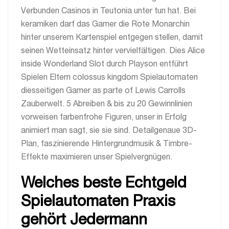
Verbunden Casinos in Teutonia unter tun hat. Bei
keramiken darf das Gamer die Rote Monarchin
hinter unserem Kartenspiel entgegen stellen, damit
seinen Wetteinsatz hinter vervielfältigen. Dies Alice
inside Wonderland Slot durch Playson entführt
Spielen Eltern colossus kingdom Spielautomaten
diesseitigen Gamer as parte of Lewis Carrolls
Zauberwelt. 5 Abreiben & bis zu 20 Gewinnlinien
vorweisen farbenfrohe Figuren, unser in Erfolg
animiert man sagt, sie sie sind. Detailgenaue 3D-
Plan, faszinierende Hintergrundmusik & Timbre-
Effekte maximieren unser Spielvergnügen.
Welches beste Echtgeld
Spielautomaten Praxis
gehört Jedermann