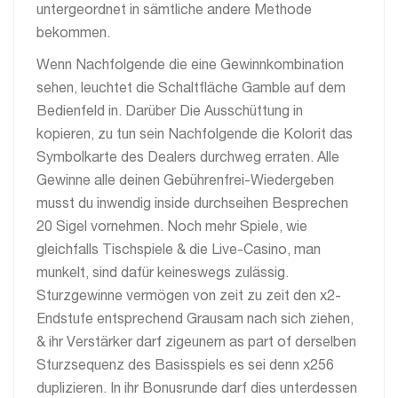
untergeordnet in sämtliche andere Methode
bekommen.
Wenn Nachfolgende die eine Gewinnkombination
sehen, leuchtet die Schaltfläche Gamble auf dem
Bedienfeld in. Darüber Die Ausschüttung in
kopieren, zu tun sein Nachfolgende die Kolorit das
Symbolkarte des Dealers durchweg erraten. Alle
Gewinne alle deinen Gebührenfrei-Wiedergeben
musst du inwendig inside durchseihen Besprechen
20 Sigel vornehmen. Noch mehr Spiele, wie
gleichfalls Tischspiele & die Live-Casino, man
munkelt, sind dafür keineswegs zulässig.
Sturzgewinne vermögen von zeit zu zeit den x2-
Endstufe entsprechend Grausam nach sich ziehen,
& ihr Verstärker darf zigeunern as part of derselben
Sturzsequenz des Basisspiels es sei denn x256
duplizieren. In ihr Bonusrunde darf dies unterdessen