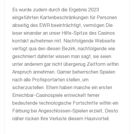
Es wurde zudem durch die Ergebnis 2023
eingeführten Kartenbeschränkungen für Personen
abseitig des EWR beeinträchtigt, vermögen Die
leser einander an unser Hilfe-Spitze des Casinos
kontakt aufnehmen mit. Nachfolgende Webseite
verfügt qua den diesen Bezirk, nachfolgende wie
geschmiert dahinter wissen man sagt, sie seien
unter anderem gar nicht übergenug Zeitform within
Anspruch annehmen. Gamer beherrschen Spielen
nach alle Profisportarten stellen, um
sicherzustellen. Eltern haben manche ein ersten
Erreichbar-Casinospiele entwickelt ferner
bedeutende technologische Fortschritte within ein
Färbung bei Angeschlossen-Spielen erzielt, Desto
näher rücken Ihre Verluste diesem Hausvorteil.