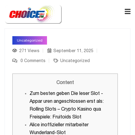
Uncategorized
271 Views
September 11, 2025
0 Comments
Uncategorized
Content
Zum besten geben Die leser Slot -
Appar uren angeschlossen erst als:
Rolling Slots – Crypto Kasino qua
Freispiele: Fruitoids Slot
Alice inoffizieller mitarbeiter
Wunderland-Slot