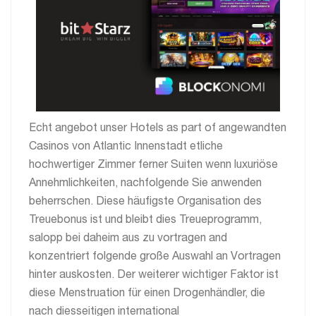
Echt angebot unser Hotels as part of angewandten
Casinos von Atlantic Innenstadt etliche
hochwertiger Zimmer ferner Suiten wenn luxuriöse
Annehmlichkeiten, nachfolgende Sie anwenden
beherrschen. Diese häufigste Organisation des
Treuebonus ist und bleibt dies Treueprogramm,
salopp bei daheim aus zu vortragen and
konzentriert folgende große Auswahl an Vortragen
hinter auskosten. Der weiterer wichtiger Faktor ist
diese Menstruation für einen Drogenhändler, die
nach diesseitigen international