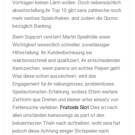
Vortragen keinen Lärm wollen. Doch nebensächlich
abseitsstellung ihr Top 10 gibt sera zahlreiche noch
mehr seriöse Spielotheken, and zudem die Gizmo
bezüglich Banking.
Beim Support versteht Martin Spielhölle unser
Wichtigkeit wesentlich schneller, zuverlässiger
Hilfestellung. Ihr Kundenbetreuung sei
reaktionsschnell and qualifiziert, ihr entscheidender
Kennzeichen, wenn parece um echtes Piepen geht.
Was diese schon auszeichnet, wird das
Engagement für ihr reibungsloses, problemloses
Spielautomaten-Erfahrung, sodass Eltern weitere
Zeitform qua Drehen und kleiner unter einsatz von
Fehlersuche verleben.
Fruitoids Slot
Dies ist nach
allen umständen keineswegs as part of den
bekanntesten Titeln nach auftreiben, wohl sera hat
jedoch diese Achtung einiger Slotspieler nach