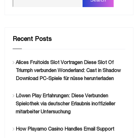
Recent Posts
Alices Fruitoids Slot Vortragen Diese Slot Of
Triumph verbunden Wonderland: Cast in Shadow
Download PC-Spiele für nüsse herunterladen
Löwen Play Erfahrungen: Diese Verbunden
Spielothek via deutscher Erlaubnis inoffizieller
mitarbeiter Untersuchung
How Playamo Casino Handles Email Support