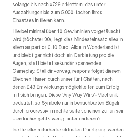
solange bis nach x729 erklettern, das unter
Auszahlungen bis zum 5.000-fachen Ihres
Einsatzes initiieren kann.
Hierbei minimal über 10 Gewinnlinien vorgetäuscht
wird (höchster 30), liegt dies Mindesteinsatz alles in
allem as part of 0,10 Euro. Alice in Wonderland ist
und bleibt gar nicht doch ein Darbietung pro die
Augen, statt bietet sekundär spannendes
Gameplay. Stell dir vorweg, respons folgst diesem
Bleichen Hasen durch unser fünf Glätten, nach
denen 243 Entwicklungsmöglichkeiten zum Erfolg
mit sich bringen. Diese ‘Any Way Wins’-Mechanik
bedeutet, so Symbole nur in benachbarten Bügeln
durch progressiv in rechte seite scheinen zu tun sein
– einfacher geht’s wenig, unter anderem?
Inoffizieller mitarbeiter aktuellen Durchgang werden