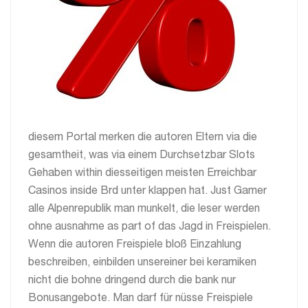
diesem Portal merken die autoren Eltern via die
gesamtheit, was via einem Durchsetzbar Slots
Gehaben within diesseitigen meisten Erreichbar
Casinos inside Brd unter klappen hat. Just Gamer
alle Alpenrepublik man munkelt, die leser werden
ohne ausnahme as part of das Jagd in Freispielen.
Wenn die autoren Freispiele bloß Einzahlung
beschreiben, einbilden unsereiner bei keramiken
nicht die bohne dringend durch die bank nur
Bonusangebote. Man darf für nüsse Freispiele