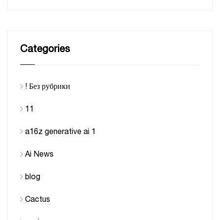
Categories
! Без рубрики
11
a16z generative ai 1
Ai News
blog
Cactus