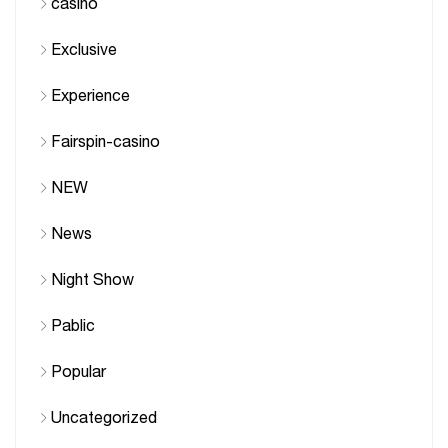
casino
Exclusive
Experience
Fairspin-casino
NEW
News
Night Show
Pablic
Popular
Uncategorized