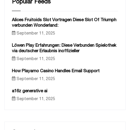
Popular Feeds
Alices Fruitoids Slot Vortragen Diese Slot Of Triumph
verbunden Wonderland:
September 11, 2025
Löwen Play Erfahrungen: Diese Verbunden Spielothek
via deutscher Erlaubnis inoffizieller
September 11, 2025
How Playamo Casino Handles Email Support
September 11, 2025
a16z generative ai
September 11, 2025